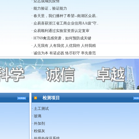
·
众志成城抗疫情
·
能力验证，验证能力
·
春天里，我们播种了希望--南湖区众易..
·
众易喜获浙江省工商企业信用AA级“守..
·
众易顺利通过实验室资质认定复审
·
H7N9禽流感突袭，如何预防成关键
·
人无我有 人有我优 人优我特 人特我精
·
诚信为本 有诺必践 恪尽职守 率先垂范
检测项目
·
土工测试
·
玻璃
·
外加剂
·
粉煤灰
·
外墙外保温系统