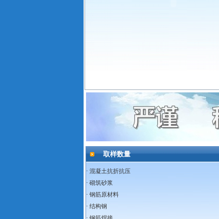
取样数量
·
混凝土抗折抗压
·
砌筑砂浆
·
钢筋原材料
·
结构钢
·
钢筋焊接